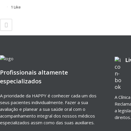
1
Like
Li
Profissionais altamente
especializados
A prioridade da HAPPY é conhecer cada um dos
A Clínic
seus pacientes individualmente. Fazer a sua
Reclama
avaliação e planear a sua saúde oral com o
a legisl
acompanhamento integral dos nossos médicos
direitos.
especializados assim como das suas auxiliares.