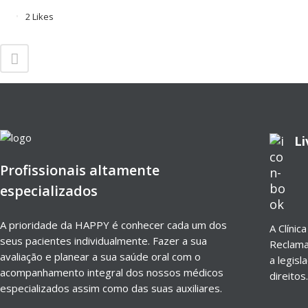
2
Likes
Li
Profissionais altamente
especializados
A prioridade da HAPPY é conhecer cada um dos
A Clínic
seus pacientes individualmente. Fazer a sua
Reclama
avaliação e planear a sua saúde oral com o
a legisl
acompanhamento integral dos nossos médicos
direitos.
especializados assim como das suas auxiliares.